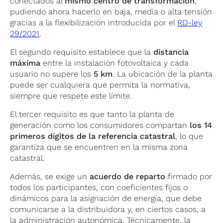
licencias municipales, punto de
conectados al
mismo centro de transformación
,
reducir tiempos y rehacer trámites.
acceso/conexión y validaciones del acuerdo
pudiendo ahora hacerlo en baja, media o alta tensión
de reparto.
gracias a la flexibilización introducida por el
RD-ley
29/2021
.
El segundo requisito establece que la
distancia
máxima
entre la instalación fotovoltaica y cada
usuario no supere los
5 km
. La ubicación de la planta
puede ser cualquiera que permita la normativa,
siempre que respete este límite.
El tercer requisito es que tanto la planta de
generación como los consumidores compartan
los 14
primeros dígitos de la referencia catastral
, lo que
garantiza que se encuentren en la misma zona
catastral.
Además, se exige un
acuerdo de reparto
firmado por
todos los participantes, con coeficientes fijos o
dinámicos para la asignación de energía, que debe
comunicarse a la distribuidora y, en ciertos casos, a
la administración autonómica. Técnicamente, la