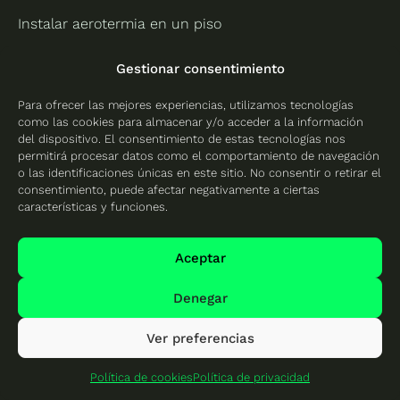
Instalar aerotermia en un piso
Aerotermia con suelo radiante
Gestionar consentimiento
Aerotermia con radiadores
Para ofrecer las mejores experiencias, utilizamos tecnologías
como las cookies para almacenar y/o acceder a la información
Instalar Geotermia
del dispositivo. El consentimiento de estas tecnologías nos
permitirá procesar datos como el comportamiento de navegación
o las identificaciones únicas en este sitio. No consentir o retirar el
consentimiento, puede afectar negativamente a ciertas
características y funciones.
Delegaciones y oficinas
Andalucía
Aragón
Aceptar
Placas solares en Sevilla
Placas solares en
Denegar
Zaragoza
Placas solares en Cádiz
Ver preferencias
Placas solares en
Córdoba
Política de cookies
Política de privacidad
Placas solares en Almería