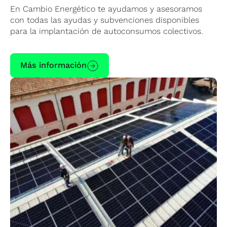
simplemente, un reparto igualitario entre
En Cambio Energético te ayudamos y asesoramos
se adapta mejor a tu comunidad o negocio, en
todos.
con todas las ayudas y subvenciones disponibles
Cambio Energético te ayudamos a calcularlo y
para la implantación de autoconsumos colectivos.
a formalizar el acuerdo de reparto con la
distribuidora.
Contacta con nosotros
sin
compromiso.
Más información