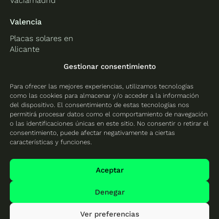
Vaciamadrid
Valencia
Placas solares en
Alicante
Placas solares en
Gestionar consentimiento
Castellón
Para ofrecer las mejores experiencias, utilizamos tecnologías
Placas solares en
como las cookies para almacenar y/o acceder a la información
Valencia
del dispositivo. El consentimiento de estas tecnologías nos
permitirá procesar datos como el comportamiento de navegación
o las identificaciones únicas en este sitio. No consentir o retirar el
consentimiento, puede afectar negativamente a ciertas
características y funciones.
Protección de datos
Política de cookies
Aceptar
Mapa del sitio
Denegar
Ver preferencias