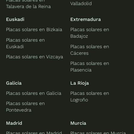
Valladolid
Talavera de la Reina
Euskadi
Extremadura
Placas solares en Bizkaia
Placas solares en
Badajoz
Placas solares en
Euskadi
Placas solares en
Cáceres
Placas solares en Vizcaya
Placas solares en
Plasencia
Galicia
La Rioja
Placas solares en Galicia
Placas solares en
Logroño
Placas solares en
Pontevedra
Madrid
Murcia
Placas solares en Madrid
Placas solares en Murcia