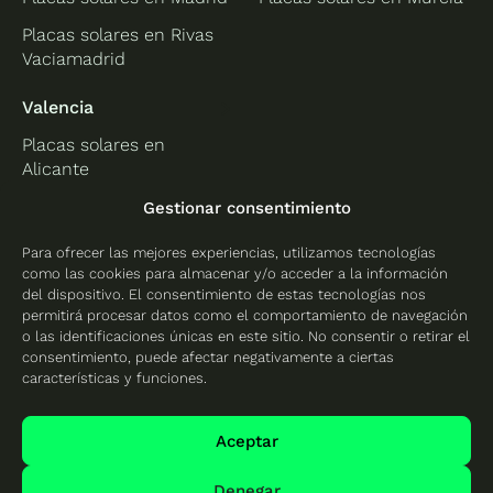
Placas solares en Rivas
Vaciamadrid
Valencia
Placas solares en
Alicante
Placas solares en
Gestionar consentimiento
Castellón
Para ofrecer las mejores experiencias, utilizamos tecnologías
Placas solares en
como las cookies para almacenar y/o acceder a la información
Valencia
del dispositivo. El consentimiento de estas tecnologías nos
permitirá procesar datos como el comportamiento de navegación
o las identificaciones únicas en este sitio. No consentir o retirar el
consentimiento, puede afectar negativamente a ciertas
características y funciones.
Protección de datos
Política de cookies
Aceptar
Mapa del sitio
Denegar