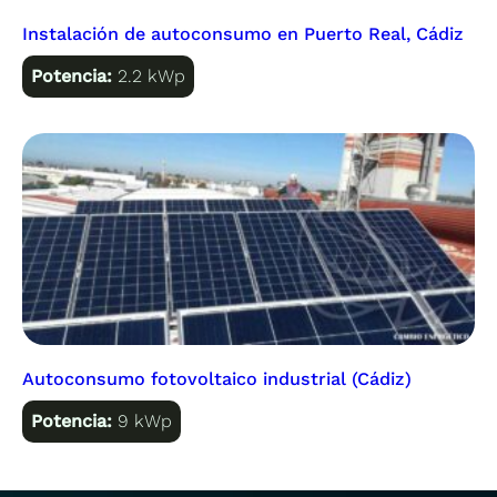
Instalación de autoconsumo en Puerto Real, Cádiz
Potencia:
2.2 kWp
Autoconsumo fotovoltaico industrial (Cádiz)
Potencia:
9 kWp