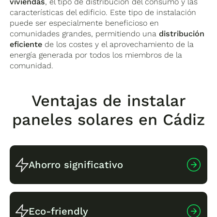
viviendas
, el tipo de distribución del consumo y las
características del edificio. Este tipo de instalación
puede ser especialmente beneficioso en
comunidades grandes, permitiendo una
distribución
eficiente
de los costes y el aprovechamiento de la
energía generada por todos los miembros de la
comunidad.
Ventajas de instalar
paneles solares en Cádiz
Ahorro significativo
Una de las
ventajas más notables
de la
Eco-friendly