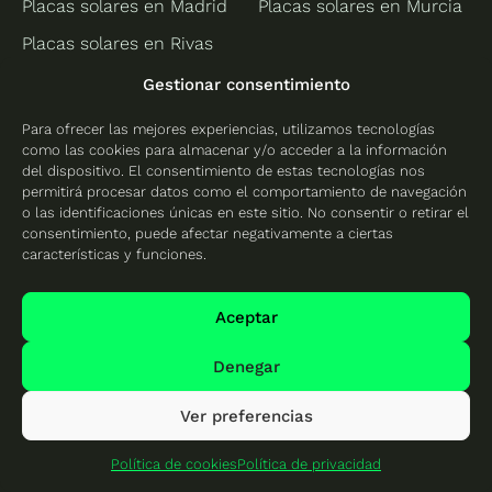
Placas solares en Madrid
Placas solares en Murcia
Placas solares en Rivas
Vaciamadrid
Gestionar consentimiento
Valencia
Para ofrecer las mejores experiencias, utilizamos tecnologías
como las cookies para almacenar y/o acceder a la información
Placas solares en
del dispositivo. El consentimiento de estas tecnologías nos
Alicante
permitirá procesar datos como el comportamiento de navegación
o las identificaciones únicas en este sitio. No consentir o retirar el
Placas solares en
consentimiento, puede afectar negativamente a ciertas
Castellón
características y funciones.
Placas solares en
Valencia
Aceptar
Denegar
Protección de datos
Ver preferencias
Política de cookies
Política de cookies
Política de privacidad
Mapa del sitio