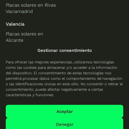
Placas solares en Rivas
Vaciamadrid
Valencia
Placas solares en
Alicante
Placas solares en
Gestionar consentimiento
Castellón
Para ofrecer las mejores experiencias, utilizamos tecnologías
Placas solares en
como las cookies para almacenar y/o acceder a la información
Valencia
del dispositivo. El consentimiento de estas tecnologías nos
permitirá procesar datos como el comportamiento de navegación
o las identificaciones únicas en este sitio. No consentir o retirar el
consentimiento, puede afectar negativamente a ciertas
características y funciones.
Protección de datos
Política de cookies
Aceptar
Mapa del sitio
Denegar