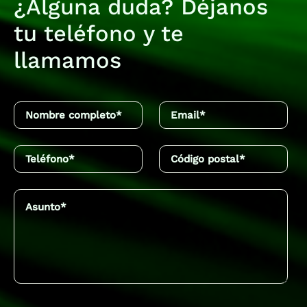
¿Alguna duda? Déjanos
en tu factura eléctrica.
tu teléfono y te
llamamos