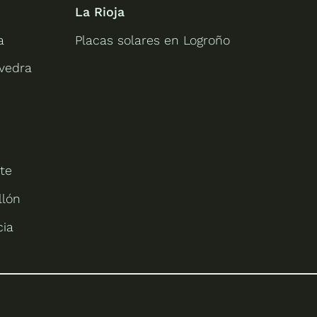
La Rioja
a
Placas solares en Logroño
evedra
te
llón
cia