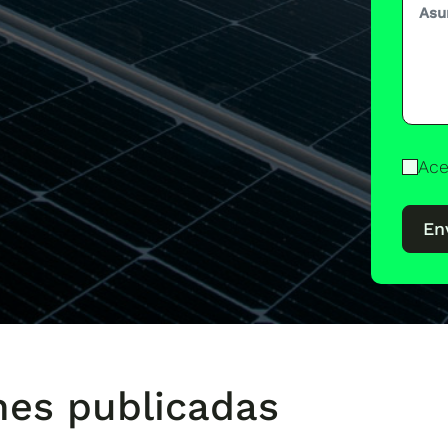
Ace
En
nes publicadas