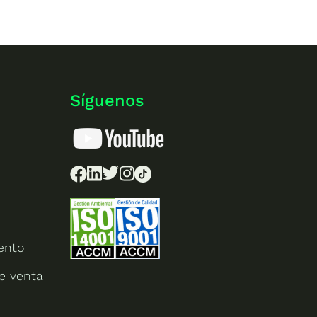
Síguenos
ento
e venta