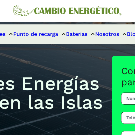
es
Punto de recarga
Baterías
Nosotros
Bl
Co
s Energías
pa
n las Islas