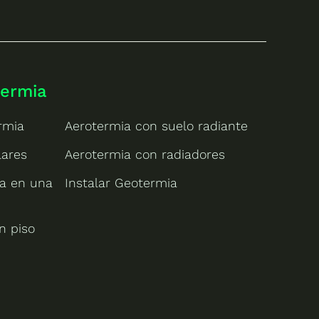
termia
rmia
Aerotermia con suelo radiante
lares
Aerotermia con radiadores
ia en una
Instalar Geotermia
n piso