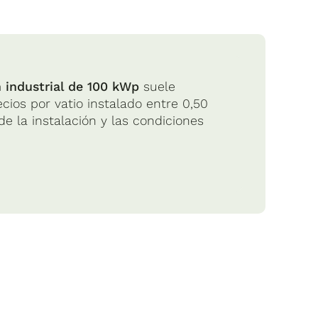
n industrial de 100 kWp
suele
cios por vatio instalado entre 0,50
 la instalación y las condiciones
 4 y 12 placas solares parte de unos
a y la complejidad del tejado. Las
ías.