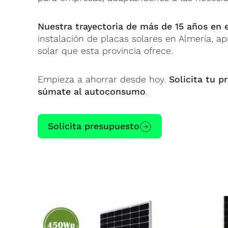
Nuestra
trayectoria de m
ás de 15 a
ños
en e
instalación de placas solares en Almería, a
solar que esta provincia ofrece.
Empieza a ahorrar desde hoy.
Solicita tu p
súmate al autoconsumo
.
Solicita presupuesto