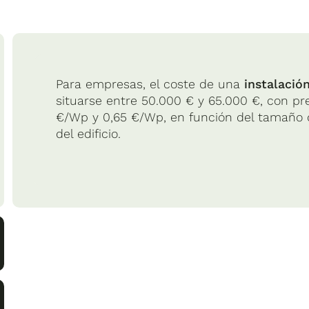
Para empresas, el coste de una
instalació
situarse entre 50.000 € y 65.000 €, con pre
€/Wp y 0,65 €/Wp, en función del tamaño de
del edificio.
Para una vivienda individual, instalar entre
3.500 €, variando según la potencia desead
instalaciones suelen completarse en 1 o 2 d