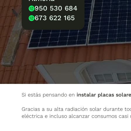
950 530 684
673 622 165
Si estás pensando en
instalar
placas solar
Gracias a su alta radiación solar durante to
eléctrica e incluso alcanzar consumos casi