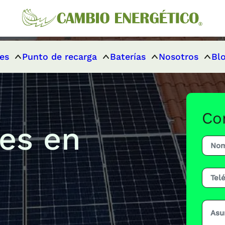
es
Punto de recarga
Baterías
Nosotros
Bl
Co
res en