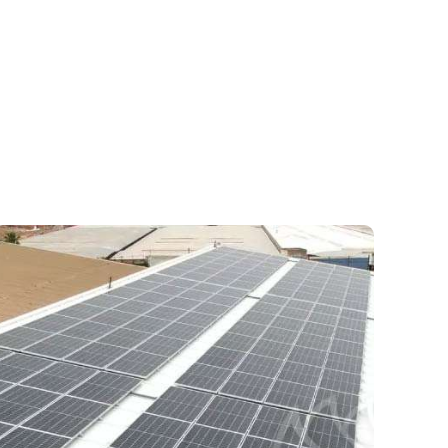
uesto aproximado puede llevar al
e instalaciones relativamente
stalaciones en las que se busque
rta del edificio y así poder tener un
unitarios como para parte o todos
s 8.000€ hasta instalaciones de
r precios similares a los de el