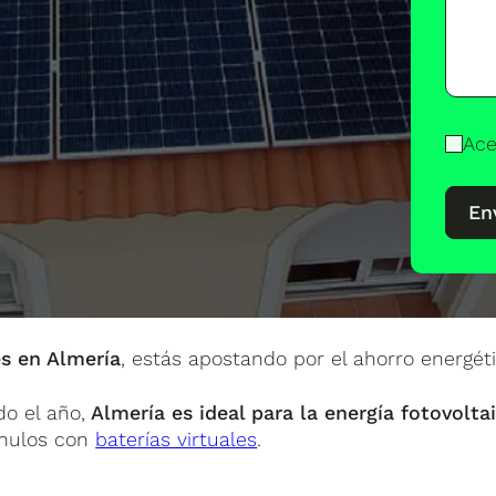
Ace
En
es en Almería
, estás apostando por el ahorro energéti
do el año,
Almería es ideal para la energía fotovolta
 nulos con
baterías virtuales
.