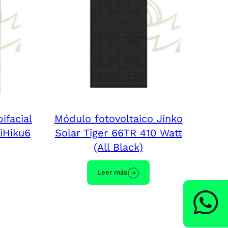
ifacial
Módulo fotovoltaico Jinko
iHiku6
Solar Tiger 66TR 410 Watt
(All Black)
Leer más