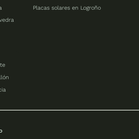
a
Placas solares en Logroño
evedra
te
llón
cia
o