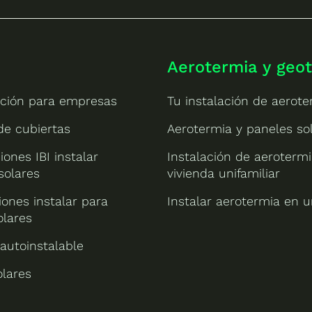
Aerotermia y geo
ción para empresas
Tu instalación de aerote
 de cubiertas
Aerotermia y paneles so
iones IBI instalar
Instalación de aeroterm
solares
vivienda unifamiliar
ones instalar para
Instalar aerotermia en u
olares
 autoinstalable
olares