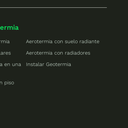
termia
rmia
Aerotermia con suelo radiante
lares
Aerotermia con radiadores
ia en una
Instalar Geotermia
n piso