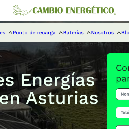
es
Punto de recarga
Baterías
Nosotros
Bl
Co
s Energías
pa
en Asturias