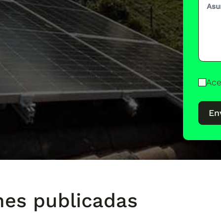
Ace
En
nes publicadas