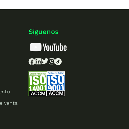
Síguenos
ento
e venta