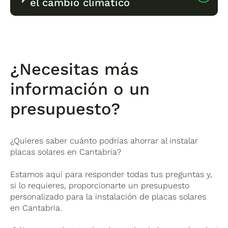
el cambio climático
relativamente corto, oscilando
entre 6 y 8
años
, lo que te permite disfrutar de energía
limpia durante décadas.
Al emplear energía solar, reduces tu
dependencia de combustibles fósiles y
disminuyes la emisión de CO2
, contribuyendo
¿Necesitas más
activamente a la protección del medio
información o un
ambiente.
presupuesto?
¿Quieres saber cuánto podrías ahorrar al instalar
placas solares en Cantabria?
Estamos aquí para responder todas tus preguntas y,
si lo requieres, proporcionarte un presupuesto
personalizado para la instalación de placas solares
en Cantabria.