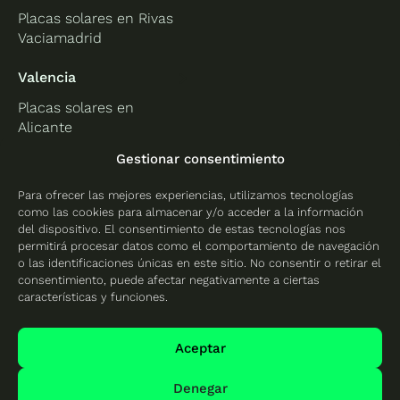
Placas solares en Rivas
Vaciamadrid
Valencia
Placas solares en
Alicante
Placas solares en
Gestionar consentimiento
Castellón
Para ofrecer las mejores experiencias, utilizamos tecnologías
Placas solares en
como las cookies para almacenar y/o acceder a la información
Valencia
del dispositivo. El consentimiento de estas tecnologías nos
permitirá procesar datos como el comportamiento de navegación
o las identificaciones únicas en este sitio. No consentir o retirar el
consentimiento, puede afectar negativamente a ciertas
características y funciones.
Protección de datos
Política de cookies
Aceptar
Mapa del sitio
Denegar