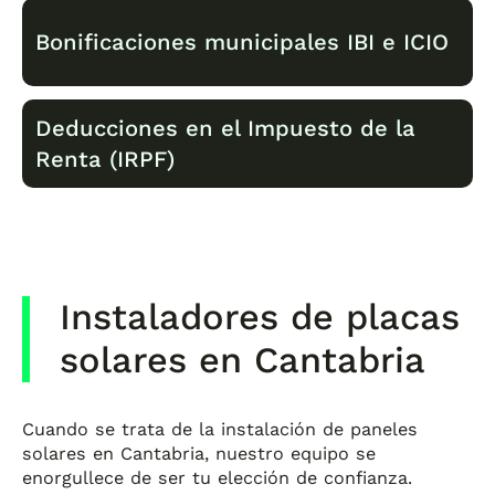
Bonificaciones municipales IBI e ICIO
Deducciones en el Impuesto de la
Renta (IRPF)
Algunos municipios de Cantabria ofrecen
bonificaciones en el Impuesto de Bienes
Inmuebles (IBI) y el Impuesto sobre
Construcciones, Instalaciones y Obras (ICIO)
al instalar paneles solares en tu vivienda. Las
Puedes
deducir hasta un 60% de las
bonificaciones varían según el municipio,
inversiones
en instalaciones solares en tu
llegando hasta un 95% en el ICIO
.
Instaladores de placas
vivienda habitual en Cantabria.
solares en Cantabria
Cuando se trata de la instalación de paneles
solares en Cantabria, nuestro equipo se
enorgullece de ser tu elección de confianza.