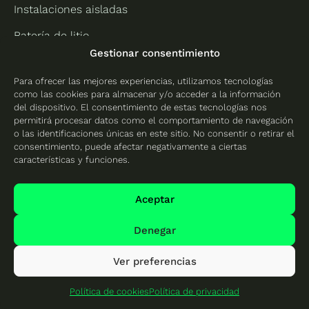
Instalaciones aisladas
Batería de litio
Gestionar consentimiento
Instalar placas solares en una comunidad de vecinos
Para ofrecer las mejores experiencias, utilizamos tecnologías
Autoconsumo colectivo
como las cookies para almacenar y/o acceder a la información
del dispositivo. El consentimiento de estas tecnologías nos
Comunidades energéticas
permitirá procesar datos como el comportamiento de navegación
o las identificaciones únicas en este sitio. No consentir o retirar el
Acumulación para empresas
consentimiento, puede afectar negativamente a ciertas
características y funciones.
Alquiler de cubiertas
Bonificaciones IBI instalar paneles solares
Aceptar
Subvenciones instalar para placas solares
Denegar
Kit solar autoinstalable
Ver preferencias
Placas solares
Política de cookies
Política de privacidad