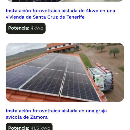
Instalación fotovoltaica aislada de 4kwp en una
vivienda de Santa Cruz de Tenerife
Potencia:
4kWp
Instalación fotovoltaica aislada en una graja
avícola de Zamora
Potencia:
41.5 kWp