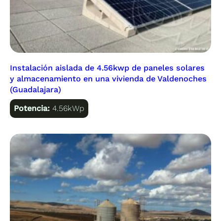
Instalación aislada de 4.56kwp de paneles solares
y almacenamiento en una vivienda de Valdenoches
(Guadalajara)
Potencia:
4.56kWp