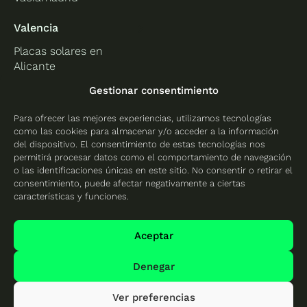
Valencia
Placas solares en
Alicante
Placas solares en
Gestionar consentimiento
Castellón
Para ofrecer las mejores experiencias, utilizamos tecnologías
Placas solares en
como las cookies para almacenar y/o acceder a la información
Valencia
del dispositivo. El consentimiento de estas tecnologías nos
permitirá procesar datos como el comportamiento de navegación
o las identificaciones únicas en este sitio. No consentir o retirar el
consentimiento, puede afectar negativamente a ciertas
características y funciones.
Protección de datos
Política de cookies
Aceptar
Mapa del sitio
Denegar
Ver preferencias