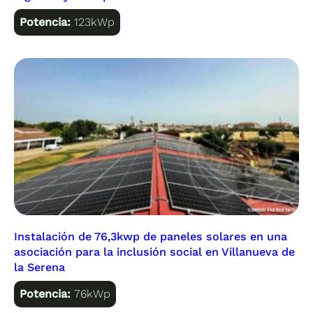
Potencia:
123kWp
Instalación de 76,3kwp de paneles solares en una
asociación para la inclusión social en Villanueva de
la Serena
Potencia:
76kWp