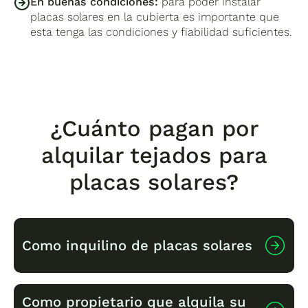
En buenas condiciones:
para poder instalar
placas solares en la cubierta es importante que
esta tenga las condiciones y fiabilidad suficientes.
¿Cuánto pagan por
alquilar tejados para
placas solares?
Como inquilino de placas solares
Como propietario que alquila su
El coste mensual del alquiler de tejado para