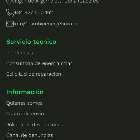
Virgen de Argeme 37, Coria (Cáceres)
Monitorización remota del rendimiento
Servicio de atención para incidencias
+34 927 500 162
info@cambioenergetico.com
Servicio técnico
Incidencias
Consultoría de energía solar
Solicitud de reparación
Información
Quiénes somos
Gastos de envío
Política de devoluciones
Canal de denuncias