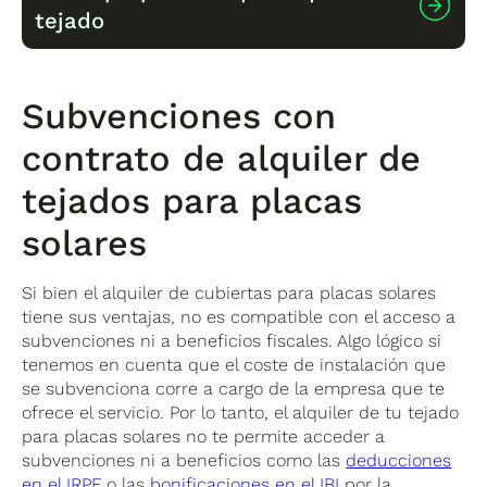
tejado
placas solares varía según varios factores
clave: el tamaño de la instalación, tu consumo
energético y la zona geográfica. Típicamente,
las cuotas mensuales oscilan entre 40€ y 100€
Si optas por alquilar tu cubierta a una
Subvenciones con
para viviendas unifamiliares, siendo una
empresa solar, los beneficios pueden ser
inversión que se compensa con el ahorro en la
contrato de alquiler de
significativos. La rentabilidad por el alquiler de
factura eléctrica desde el primer mes. Este
tu tejado puede oscilar entre 40€ y 1.500€
tejados para placas
modelo permite predecir tus gastos
mensuales, dependiendo de factores como:
energéticos a largo plazo, ya que la cuota se
El tamaño y orientación de tu cubierta
solares
mantiene estable durante todo el contrato,
La ubicación geográfica y las horas de sol
independientemente de las fluctuaciones en el
anuales
precio de la electricidad.
Si bien el alquiler de cubiertas para placas solares
La potencia de la instalación que se pueda
tiene sus ventajas, no es compatible con el acceso a
implementar
subvenciones ni a beneficios fiscales. Algo lógico si
Las condiciones específicas del contrato
tenemos en cuenta que el coste de instalación que
Además del beneficio económico directo,
se subvenciona corre a cargo de la empresa que te
muchas empresas, como Cambio Energético,
ofrece el servicio. Por lo tanto, el alquiler de tu tejado
ofrecen a los propietarios un porcentaje de la
para placas solares no te permite acceder a
energía producida para autoconsumo, que
subvenciones ni a beneficios como las
deducciones
puede suponer un ahorro adicional de entre el
en el IRPF
o las
bonificaciones en el IBI
por la
15% y el 30% en tu factura eléctrica.