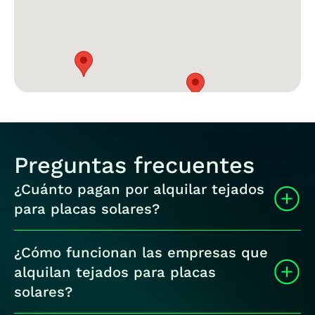
Preguntas frecuentes
¿Cuánto pagan por alquilar tejados
para placas solares?
Cuando alquilas tu cubierta a una empresa para
¿Cómo funcionan las empresas que
instalar placas solares puedes obtener beneficios
significativos. Hablamos de entre 40€ y 1.500€
alquilan tejados para placas
mensuales, dependiendo del tamaño y orientación
solares?
de la cubierta, las características del emplazamiento,
de la potencia de instalación, entre otros factores.