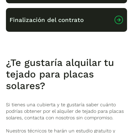
El usuario sigue conectado a la red eléctrica
Se encarga de reparaciones si son necesarias.
para los momentos sin producción solar.
Monitoriza el rendimiento del sistema.
Proporciona informes de producción y ahorro.
No requiere inversión inicial.
Finalización del contrato
La cuota mensual suele ser inferior al ahorro
generado.
El ahorro aumenta si suben los precios de la
electricidad.
Cuando termina el período de alquiler,
generalmente hay tres opciones:
Comprar el sistema a un precio residual.
¿Te gustaría alquilar tu
Renovar el contrato de alquiler.
tejado para placas
Finalizar el contrato y que Cambio Energético
retire la instalación.
solares?
Si tienes una cubierta y te gustaría saber cuánto
podrías obtener por el alquiler de tejado para placas
solares, contacta con nosotros sin compromiso.
Nuestros técnicos te harán un estudio gratuito y