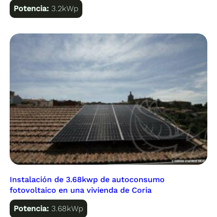
Potencia:
3.2kWp
Instalación de 3.68kwp de autoconsumo
fotovoltaico en una vivienda de Coria
Potencia:
3.68kWp