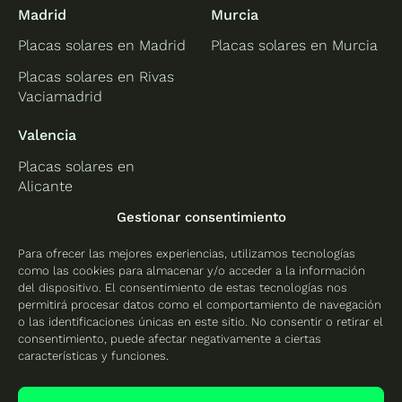
Madrid
Murcia
Placas solares en Madrid
Placas solares en Murcia
Placas solares en Rivas
Vaciamadrid
Valencia
Placas solares en
Alicante
Placas solares en
Gestionar consentimiento
Castellón
Para ofrecer las mejores experiencias, utilizamos tecnologías
Placas solares en
como las cookies para almacenar y/o acceder a la información
Valencia
del dispositivo. El consentimiento de estas tecnologías nos
permitirá procesar datos como el comportamiento de navegación
o las identificaciones únicas en este sitio. No consentir o retirar el
consentimiento, puede afectar negativamente a ciertas
características y funciones.
Protección de datos
Política de cookies