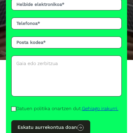
Datuen politika onartzen dut.
Gehiago irakurri.
Eskatu aurrekontua doan