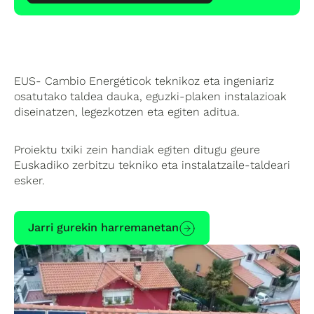
EUS- Cambio Energéticok teknikoz eta ingeniariz
osatutako taldea dauka, eguzki-plaken instalazioak
diseinatzen, legezkotzen eta egiten aditua.
Proiektu txiki zein handiak egiten ditugu geure
Euskadiko zerbitzu tekniko eta instalatzaile-taldeari
esker.
Jarri gurekin harremanetan