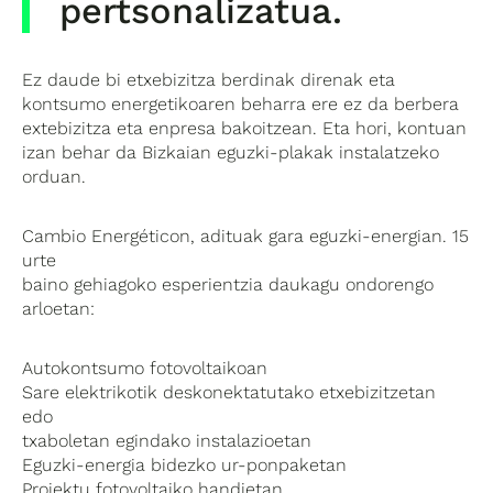
pertsonalizatua.
Ez daude bi etxebizitza berdinak direnak eta
kontsumo energetikoaren beharra ere ez da berbera
extebizitza eta enpresa bakoitzean. Eta hori, kontuan
izan behar da Bizkaian eguzki-plakak instalatzeko
orduan.
Cambio Energéticon, adituak gara eguzki-energian. 15
urte
baino gehiagoko esperientzia daukagu ondorengo
arloetan:
Autokontsumo fotovoltaikoan
Sare elektrikotik deskonektatutako etxebizitzetan
edo
txaboletan egindako instalazioetan
Eguzki-energia bidezko ur-ponpaketan
Proiektu fotovoltaiko handietan