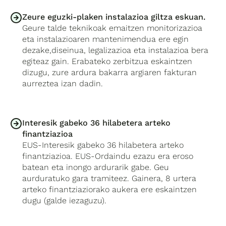
Zeure eguzki-plaken instalazioa giltza eskuan.
Geure talde teknikoak emaitzen monitorizazioa
eta instalazioaren mantenimendua ere egin
dezake,diseinua, legalizazioa eta instalazioa bera
egiteaz gain. Erabateko zerbitzua eskaintzen
dizugu, zure ardura bakarra argiaren fakturan
aurreztea izan dadin.
Interesik gabeko 36 hilabetera arteko
finantziazioa
EUS-Interesik gabeko 36 hilabetera arteko
finantziazioa. EUS-Ordaindu ezazu era eroso
batean eta inongo ardurarik gabe. Geu
aurduratuko gara tramiteez. Gainera, 8 urtera
arteko finantziaziorako aukera ere eskaintzen
dugu (galde iezaguzu).