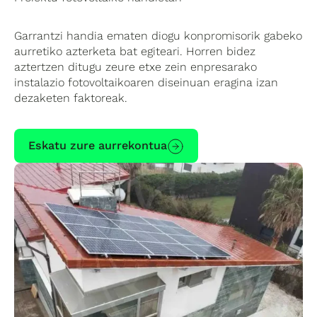
Garrantzi handia ematen diogu konpromisorik gabeko
aurretiko azterketa bat egiteari. Horren bidez
aztertzen ditugu zeure etxe zein enpresarako
instalazio fotovoltaikoaren diseinuan eragina izan
dezaketen faktoreak.
Eskatu zure aurrekontua