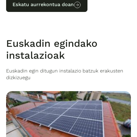
Eskatu aurrekontua doan
Euskadin egindako
instalazioak
Euskadin egin ditugun instalazio batzuk erakusten
dizkizuegu