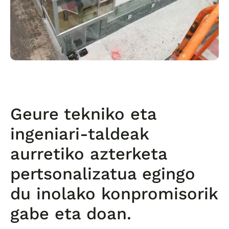
Geure tekniko eta
ingeniari-taldeak
aurretiko azterketa
pertsonalizatua egingo
du inolako konpromisorik
gabe eta doan.