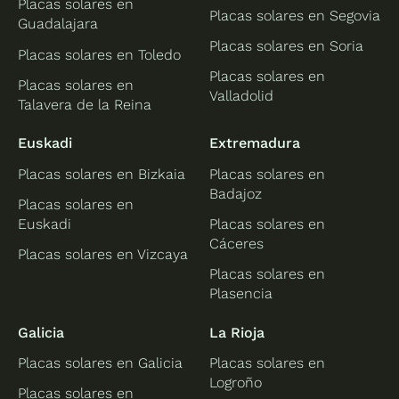
Placas solares en
Placas solares en Segovia
Guadalajara
Placas solares en Soria
Placas solares en Toledo
Placas solares en
Placas solares en
Valladolid
Talavera de la Reina
Euskadi
Extremadura
Placas solares en Bizkaia
Placas solares en
Badajoz
Placas solares en
Euskadi
Placas solares en
Cáceres
Placas solares en Vizcaya
Placas solares en
Plasencia
Galicia
La Rioja
Placas solares en Galicia
Placas solares en
Logroño
Placas solares en