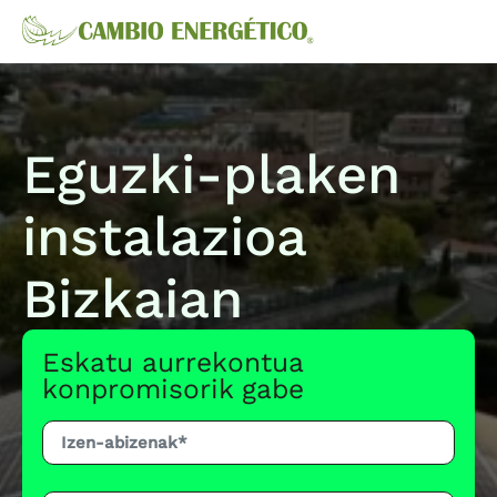
Eguzki-plaken
instalazioa
Bizkaian
Eskatu aurrekontua
konpromisorik gabe