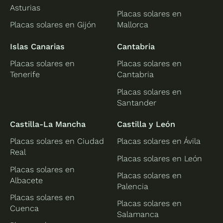
Asturias
Placas solares en
Placas solares en Gijón
Mallorca
Islas Canarias
Cantabria
Placas solares en
Placas solares en
Tenerife
Cantabria
Placas solares en
Santander
Castilla-La Mancha
Castilla y León
Placas solares en Ciudad
Placas solares en Ávila
Real
Placas solares en León
Placas solares en
Placas solares en
Albacete
Palencia
Placas solares en
Placas solares en
Cuenca
Salamanca