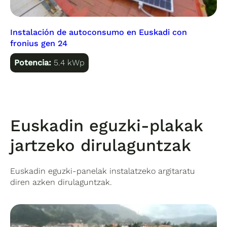
Instalación de autoconsumo en Euskadi con
fronius gen 24
Potencia:
5.4 kWp
Euskadin eguzki-plakak
jartzeko dirulaguntzak
Euskadin eguzki-panelak instalatzeko argitaratu
diren azken dirulaguntzak.