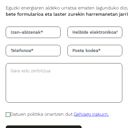
bete formularioa eta laster zurekin
harremanetan jarri
Datuen politika onartzen dut.
Gehiago irakurri.