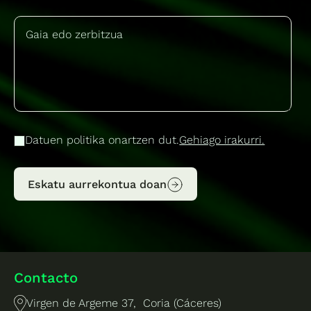
Datuen politika onartzen dut.
Gehiago irakurri.
Eskatu aurrekontua doan
Contacto
Virgen de Argeme 37, Coria (Cáceres)