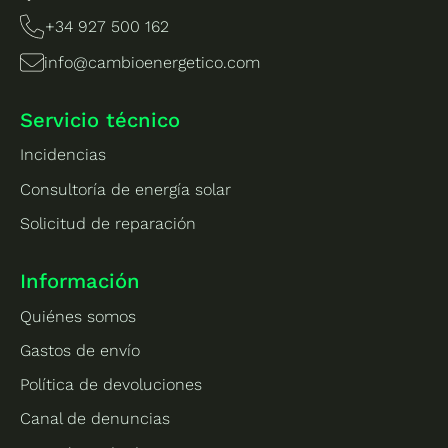
+34 927 500 162
info@cambioenergetico.com
Servicio técnico
Incidencias
Consultoría de energía solar
Solicitud de reparación
Información
Quiénes somos
Gastos de envío
Política de devoluciones
Canal de denuncias