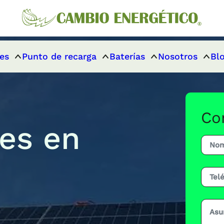
es
Punto de recarga
Baterías
Nosotros
Bl
Co
res en