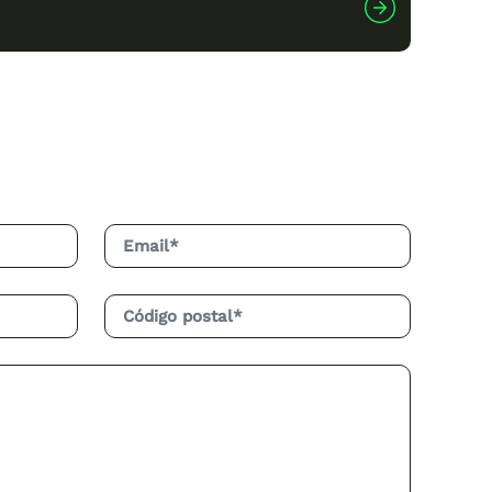
años
, si no cuentas con ninguna
íodo de retorno
puede reducirse a tan
e más de
20 años
.
nta menos energía de
combustibles
ido en un valor arraigado tanto para los
 y las energías renovables. Al elegir
 sostenible.