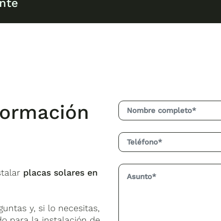
 solares
puede amortizarse en un período de
6 a 8 
ente
ispones de una subvención y beneficios fiscales, el
per
sión, disfrutarás de
energía limpia y gratuita
durant
chando activamente contra el cambio climático. Cua
2 generarás. Esta conciencia ambiental se ha convert
scan una imagen comprometida con el medio ambiente
d Real
, estás contribuyendo a un futuro más limpio y
formación
stalar
placas solares en
ntas y, si lo necesitas,
o para la instalación de