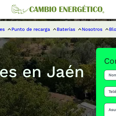
es
Punto de recarga
Baterías
Nosotros
Bl
Co
res en Jaén