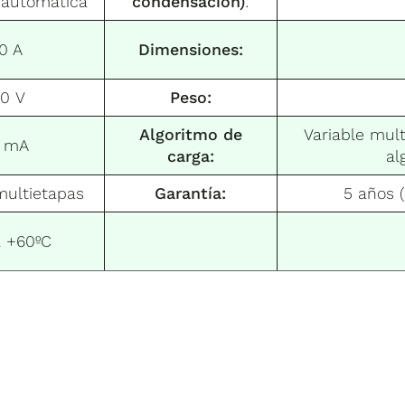
 automática
condensación)
:
0 A
Dimensiones:
50 V
Peso:
Algoritmo de
Variable mul
0 mA
carga:
al
multietapas
Garantía:
5 años (
a +60ºC