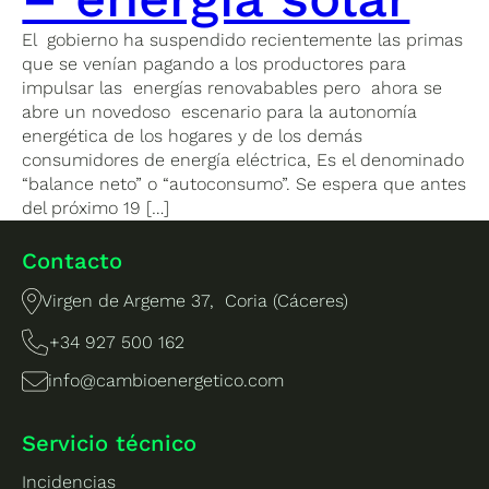
El gobierno ha suspendido recientemente las primas
que se venían pagando a los productores para
impulsar las energías renovabables pero ahora se
abre un novedoso escenario para la autonomía
energética de los hogares y de los demás
consumidores de energía eléctrica, Es el denominado
“balance neto” o “autoconsumo”. Se espera que antes
del próximo 19 […]
Contacto
Virgen de Argeme 37, Coria (Cáceres)
+34 927 500 162
info@cambioenergetico.com
Servicio técnico
Incidencias