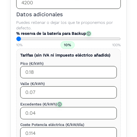
Datos adicionales
Puedes rellenar o dejar los que te proponemos por
defecto.
% reserva de la batería para Backup
10%
10%
100%
Tarifas (sin IVA ni impuesto eléctrico añadido)
Pico (€/kWh)
Valle (€/kWh)
Excedentes (€/kWh)
Coste Potencia eléctrica (€/kW/día)