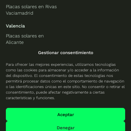
Placas solares en Rivas
Vaciamadrid
Valencia
Placas solares en
Alicante
Placas solares en
Gestionar consentimiento
Castellón
Para ofrecer las mejores experiencias, utilizamos tecnologías
Placas solares en
como las cookies para almacenar y/o acceder a la información
Valencia
del dispositivo. El consentimiento de estas tecnologías nos
permitirá procesar datos como el comportamiento de navegación
o las identificaciones únicas en este sitio. No consentir o retirar el
consentimiento, puede afectar negativamente a ciertas
características y funciones.
Protección de datos
Política de cookies
Aceptar
Mapa del sitio
Denegar