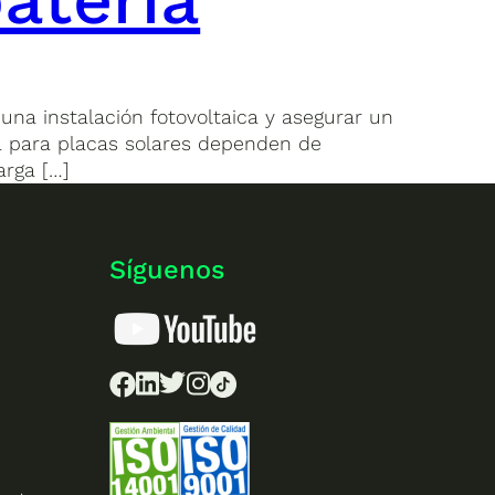
na instalación fotovoltaica y asegurar un
ía para placas solares dependen de
arga […]
Síguenos