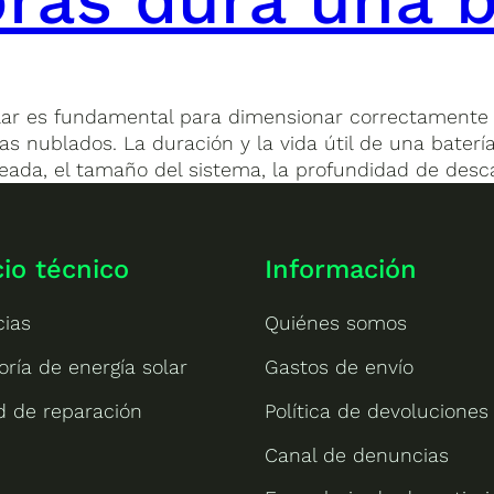
ar es fundamental para dimensionar correctamente u
as nublados. La duración y la vida útil de una bater
eada, el tamaño del sistema, la profundidad de desc
cio técnico
Información
cias
Quiénes somos
oría de energía solar
Gastos de envío
ud de reparación
Política de devoluciones
Canal de denuncias