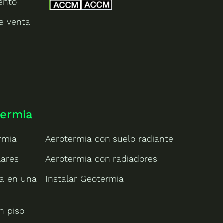
ento
e venta
termia
rmia
Aerotermia con suelo radiante
lares
Aerotermia con radiadores
ia en una
Instalar Geotermia
n piso