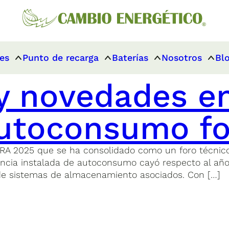
es
Punto de recarga
Baterías
Nosotros
Bl
 y novedades 
utoconsumo fo
 2025 que se ha consolidado como un foro técnico c
cia instalada de autoconsumo cayó respecto al año a
e sistemas de almacenamiento asociados. Con […]