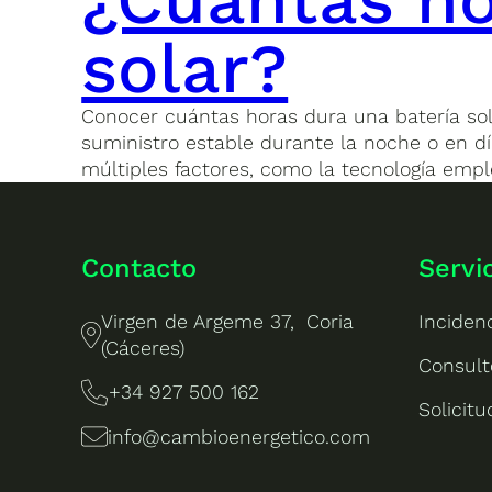
solar?
Conocer cuántas horas dura una batería sol
suministro estable durante la noche o en dí
múltiples factores, como la tecnología empl
Contacto
Servi
Virgen de Argeme 37, Coria
Inciden
(Cáceres)
Consult
+34 927 500 162
Solicit
info@cambioenergetico.com