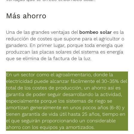
Más ahorro
Una de las grandes ventajas del
bombeo solar
es la
reducción de costes que supone para el agricultor o
ganadero. En primer lugar, porque
toda energía que
produzcan las placas solares del sistema es energía
que se elimina de la factura de la luz.
En un sector como el agroalimentario, donde la
electricidad puede alcanzar fácilmente el 30-35% del
total de los costes de producción, un ahorro así es
garantía de poder seguir desarrollando la actividad,
especialmente porque
los sistemas de riego se
amortizan generalmente en unos pocos años (6-8) y
tienen garantía de vida útil hasta 25 años
, tiempo en
el que seguirán proporcionando un considerable
ahorro con los equipos ya amortizados.