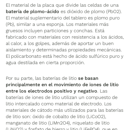
El material de la placa que divide las celdas de una
batería de plomo-ácido
es dióxido de plomo (PbO2).
El material suplementario del tablero es plomo puro
(Pb), similar a una esponja. Los materiales más
gruesos incluyen particiones y conchas. Está
fabricado con materiales con resistencia a los ácidos,
al calor, a los golpes, además de aportar un buen
aislamiento y determinadas propiedades mecánicas.
El policarbonato está hecho de ácido sulfúrico puro y
agua destilada en cierta proporción.
Por su parte, las baterías de litio
se basan
principalmente en el movimiento de iones de litio
entre los electrodos positivo y negativo
. Las
baterías de iones de litio utilizan un compuesto de
litio intercalado como material de electrodo. Los
materiales de cátodo más utilizados para las baterías
de litio son: óxido de cobalto de litio (LiCoO2),
manganato de litio (LiMn2O4), niquelato de litio
(LiNiO2) y fosfato de hierro y litio (LiFePO4), que en