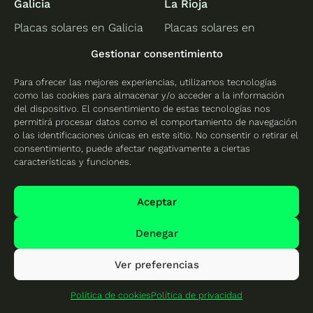
Galicia
La Rioja
Placas solares en Galicia
Placas solares en
Logroño
Placas solares en
Gestionar consentimiento
Pontevedra
Para ofrecer las mejores experiencias, utilizamos tecnologías
como las cookies para almacenar y/o acceder a la información
Madrid
Murcia
del dispositivo. El consentimiento de estas tecnologías nos
Placas solares en Madrid
Placas solares en Murcia
permitirá procesar datos como el comportamiento de navegación
o las identificaciones únicas en este sitio. No consentir o retirar el
Placas solares en Rivas
consentimiento, puede afectar negativamente a ciertas
Vaciamadrid
características y funciones.
Valencia
Aceptar
Placas solares en
Alicante
Denegar
Placas solares en
Ver preferencias
Castellón
Placas solares en
Política de cookies
Política de privacidad
Valencia