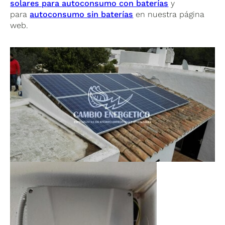
solares para autoconsumo con baterías
y
para
autoconsumo sin baterías
en nuestra página
web.