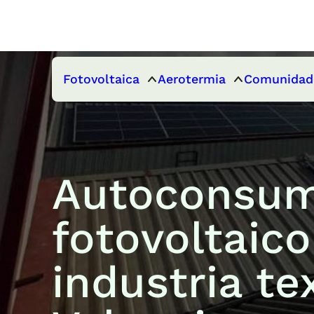
Fotovoltaica
Aerotermia
Comunidad
Autoconsu
fotovoltaic
industria tex