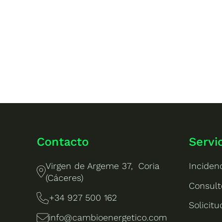
Contacto
Servi
Virgen de Argeme 37, Coria
Inciden
(Cáceres)
Consult
+34 927 500 162
Solicit
info@cambioenergetico.com