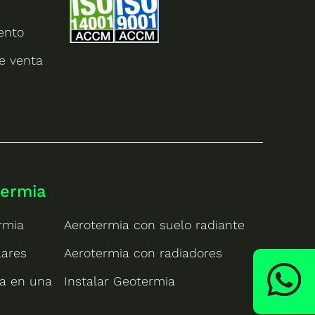
ento
e venta
termia
rmia
Aerotermia con suelo radiante
lares
Aerotermia con radiadores
ia en una
Instalar Geotermia