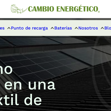
es
Punto de recarga
Baterías
Nosotros
Bl
mo
o en una
til de