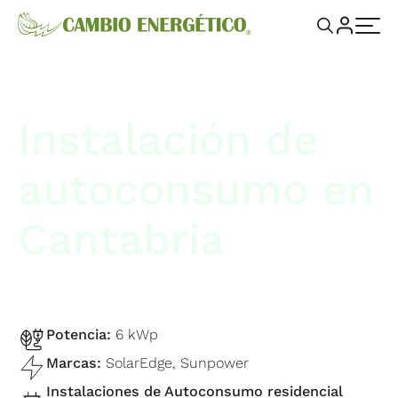
Instalación de
autoconsumo en
Cantabria
Potencia:
6 kWp
Marcas:
SolarEdge, Sunpower
Instalaciones de Autoconsumo residencial