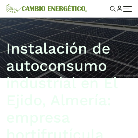
Instalación de
autoconsumo
industrial en El
Ejido, Almería:
empresa
hortifrutícula