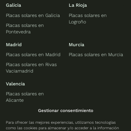
Galicia
La Rioja
Placas solares en Galicia
Placas solares en
Logroño
Placas solares en
Pontevedra
Madrid
Murcia
Placas solares en Madrid
Placas solares en Murcia
Placas solares en Rivas
Vaciamadrid
Valencia
Placas solares en
Alicante
Placas solares en
Gestionar consentimiento
Castellón
Para ofrecer las mejores experiencias, utilizamos tecnologías
Placas solares en
como las cookies para almacenar y/o acceder a la información