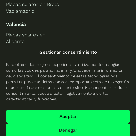
Placas solares en Rivas
Vaciamadrid
Valencia
Placas solares en
Alicante
Placas solares en
Gestionar consentimiento
Castellón
Para ofrecer las mejores experiencias, utilizamos tecnologías
Placas solares en
como las cookies para almacenar y/o acceder a la información
Valencia
del dispositivo. El consentimiento de estas tecnologías nos
permitirá procesar datos como el comportamiento de navegación
o las identificaciones únicas en este sitio. No consentir o retirar el
consentimiento, puede afectar negativamente a ciertas
características y funciones.
Protección de datos
Política de cookies
Aceptar
Mapa del sitio
Denegar