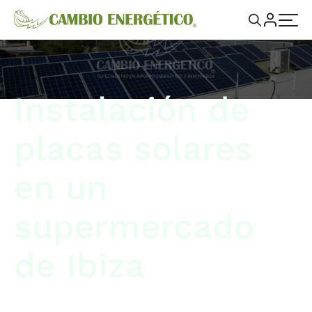
Instalación de
placas solares
en un
supermercado
de Ibiza