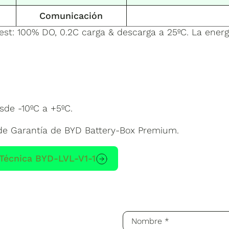
Comunicación
est: 100% DO, 0.2C carga & descarga a 25ºC. La energí
sde -10ºC a +5ºC.
 de Garantía de BYD Battery-Box Premium.
 Técnica BYD-LVL-V1-1