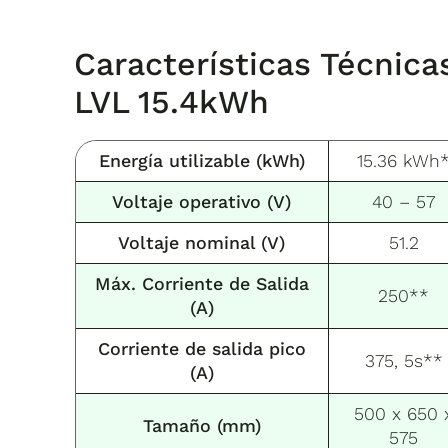
Características Técnica
LVL 15.4kWh
Energía utilizable (kWh)
15.36 kWh
Voltaje operativo (V)
40 – 57
Voltaje nominal (V)
51.2
Máx. Corriente de Salida
250**
(A)
Corriente de salida pico
375, 5s**
(A)
500 x 650 
Tamaño (mm)
575