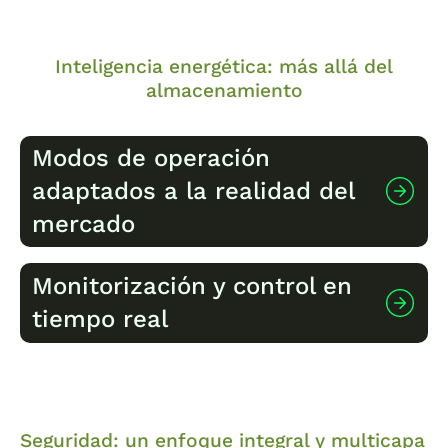
Inteligencia energética: más allá del
almacenamiento
Modos de operación
adaptados a la realidad del
mercado
Monitorización y control en
El sistema no se limita a almacenar energía;
tiempo real
está diseñado para gestionarla de forma
inteligente. Entre sus modos de operación
destacan:
La conectividad integrada (Wi-Fi, 4G, 5G)
– Peak shaving:
reduce la potencia
permite la transmisión de datos operativos a la
demandada en momentos de máximo
nube, facilitando:
Seguridad: un enfoque integral y multicapa