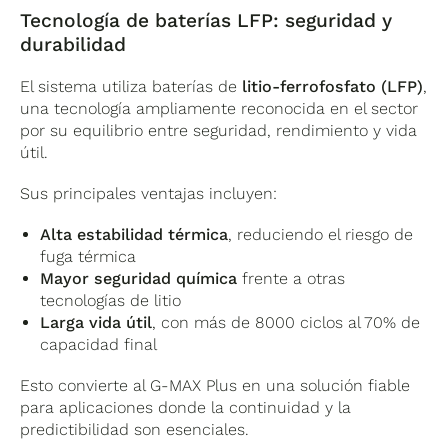
Tecnología de baterías LFP: seguridad y
Uno de los aspectos diferenciales del
–
Capacidad útil del sistema:
241 kWh
durabilidad
sistema es su
gestión térmica avanzada
–
Potencia nominal de salida:
125 kW
mediante refrigeración líquida
, que permite:
–
Eficiencia máxima:
hasta el 98%
El sistema utiliza baterías de
litio-ferrofosfato (LFP)
,
–
Eficiencia ciclo completo:
87%
una tecnología ampliamente reconocida en el sector
– Mantener temperaturas estables en las
por su equilibrio entre seguridad, rendimiento y vida
celdas
Este dimensionamiento lo hace
útil.
– Reducir pérdidas energéticas asociadas al
especialmente adecuado para aplicaciones
calor
como gestión de picos, autoconsumo
Sus principales ventajas incluyen:
– Prolongar la vida útil del sistema
optimizado o respaldo energético.
Alta estabilidad térmica
, reduciendo el riesgo de
fuga térmica
En la práctica, esto se traduce en una mayor
Mayor seguridad química
frente a otras
eficiencia operativa sostenida en el tiempo,
tecnologías de litio
incluso en condiciones ambientales
Larga vida útil
, con más de 8000 ciclos al 70% de
exigentes.
capacidad final
Esto convierte al G-MAX Plus en una solución fiable
para aplicaciones donde la continuidad y la
predictibilidad son esenciales.