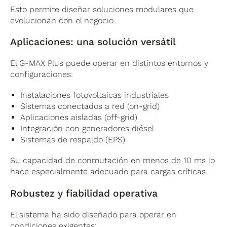
– Detección de arco eléctrico (AFCI)
Esto permite diseñar soluciones modulares que
evolucionan con el negocio.
Este conjunto de medidas garantiza un
Aplicaciones: una solución versátil
funcionamiento seguro incluso en
condiciones anómalas.
El G-MAX Plus puede operar en distintos entornos y
configuraciones:
Instalaciones fotovoltaicas industriales
Sistemas conectados a red (on-grid)
Aplicaciones aisladas (off-grid)
Integración con generadores diésel
Sistemas de respaldo (EPS)
Su capacidad de conmutación en menos de 10 ms lo
hace especialmente adecuado para cargas críticas.
Robustez y fiabilidad operativa
El sistema ha sido diseñado para operar en
condiciones exigentes: