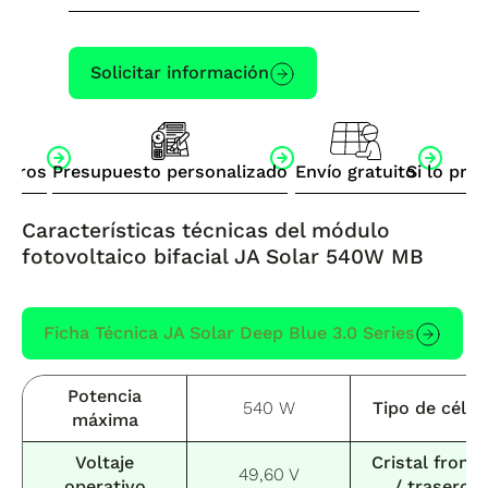
Solicitar información
otros
Presupuesto personalizado
Envío gratuito
Si lo pre
Características técnicas del módulo
fotovoltaico bifacial JA Solar 540W MB
Ficha Técnica JA Solar Deep Blue 3.0 Series
Potencia
540 W
Tipo de célul
máxima
Voltaje
Cristal fronta
49,60 V
operativo
/ trasero