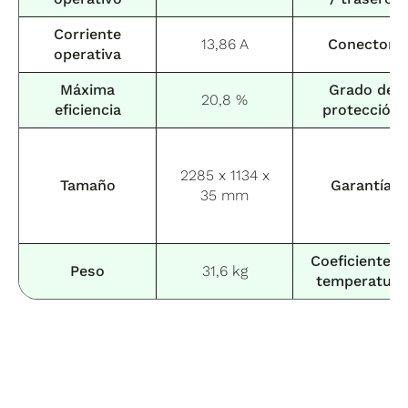
Corriente
13,86 A
Conector
operativa
Máxima
Grado de
20,8 %
eficiencia
protección
2285 x 1134 x
Tamaño
Garantía
35 mm
Coeficiente d
Peso
31,6 kg
temperatura