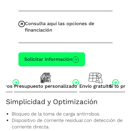
Consulta aquí las opciones de
financiación
Solicitar información
otros
Presupuesto personalizado
Envío gratuito
Si lo pre
Simplicidad y Optimización
Bloqueo de la toma de carga antirrobos.
Dispositivo de corriente residual con detección de
corriente directa.