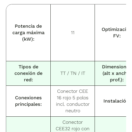
Potencia de
Optimizació
carga máxima
11
FV:
(kW):
Tipos de
Dimensiones
conexión de
TT / TN / IT
(alt x anch x
red:
prof.):
Conector CEE
Conexiones
16 rojo 5 polos
Instalación:
principales:
incl. conductor
neutro
Conector
CEE32 rojo con