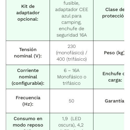
fusible,
Kit de
adaptador CEE
Clase de
adaptador
azul para
protección:
opcional:
camping,
enchufe de
seguridad 16A
230
Tensión
(monofásico) /
Peso (kg):
nominal (V):
400 (trifásico)
Corriente
6 – 16A
Enchufe de
nominal
Monofásico o
carga:
(configurable):
trifásico
Frecuencia
50
Garantía
:
(Hz):
Consumo en
1,9 (LED
modo reposo
oscura), 4,2