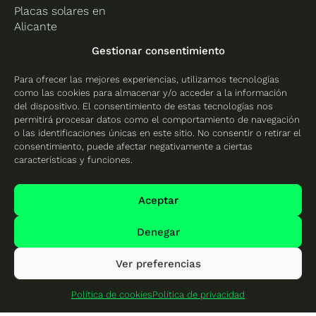
Placas solares en
Alicante
Placas solares en
Gestionar consentimiento
Castellón
Para ofrecer las mejores experiencias, utilizamos tecnologías
Placas solares en
como las cookies para almacenar y/o acceder a la información
Valencia
del dispositivo. El consentimiento de estas tecnologías nos
permitirá procesar datos como el comportamiento de navegación
o las identificaciones únicas en este sitio. No consentir o retirar el
consentimiento, puede afectar negativamente a ciertas
características y funciones.
Protección de datos
Política de cookies
Aceptar
Mapa del sitio
Denegar
Ver preferencias
© 2026 Cambio Energético - Todos los derechos
reservados
Política de cookies
Política de privacidad