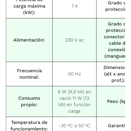
Grado de
carga máxima
7.4
protección
(kW):
Grado de
protección
conector de
Alimentación:
230 V ac
cable de
conexión
(manguera)
Dimensione
Frecuencia
50 Hz
(alt x anch 
nominal:
prof.):
6 W (9,5 VA) en
Consumo
vacío 11 W (13
Peso (kg):
propio:
VA) en función
carga
Temperatura de
-30 ºC a 50 ºC
Garantía:
funcionamiento: