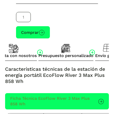
Estación
de
energía
portátil
Comprar
EcoFlow
River
3
Max
acta con nosotros
Presupuesto personalizado
Envío gra
Plus
858
Características técnicas de la
estación de
Wh
energía portátil EcoFlow River 3 Max Plus
cantidad
858 Wh
Ficha Técnica EcoFlow River 3 Max Plus
858 Wh