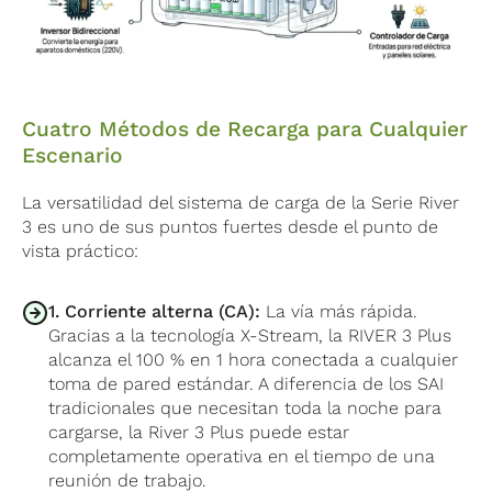
más de 40 medidas de protección sobre la
ciclos
antes de reducir su capacidad al 80%,
capacidad total, y el BMS coordina la carga y
con las protecciones integradas de
la descarga del sistema completo para
sobrevoltaje, sobrecarga, temperatura,
maximizar la vida útil de ambos módulos.
cortocircuito, baja tensión y sobrecorriente.
Cuatro Métodos de Recarga para Cualquier
Escenario
La versatilidad del sistema de carga de la Serie River
3 es uno de sus puntos fuertes desde el punto de
vista práctico:
1. Corriente alterna (CA):
La vía más rápida.
Gracias a la tecnología X-Stream, la RIVER 3 Plus
alcanza el 100 % en 1 hora conectada a cualquier
toma de pared estándar. A diferencia de los SAI
tradicionales que necesitan toda la noche para
cargarse, la River 3 Plus puede estar
completamente operativa en el tiempo de una
reunión de trabajo.