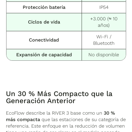
Power Manager
, activando el guardado
Protección batería
IP54
automático de datos cuando el nivel de batería
cae por debajo del umbral configurado.
+3.000 (≈ 10
Ciclos de vida
años)
Wi-Fi /
Conectividad
Bluetooth
Expansión de capacidad
No disponible
Un 30 % Más Compacto que la
Generación Anterior
EcoFlow describe la RIVER 3 base como un
30 %
más compacta
que las estaciones de su categoría de
referencia. Este enfoque en la reducción de volumen