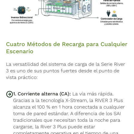
calidad que la estación principal, la EB300
demanda.
monitorización basada en la nube aplica sus
comparte el ciclo de vida de más de
3.000
más de 40 medidas de protección sobre la
ciclos
antes de reducir su capacidad al 80%,
capacidad total, y el BMS coordina la carga y
con las protecciones integradas de
la descarga del sistema completo para
sobrevoltaje, sobrecarga, temperatura,
maximizar la vida útil de ambos módulos.
cortocircuito, baja tensión y sobrecorriente.
Cuatro Métodos de Recarga para Cualquier
Escenario
La versatilidad del sistema de carga de la Serie River
3 es uno de sus puntos fuertes desde el punto de
vista práctico:
1. Corriente alterna (CA):
La vía más rápida.
Gracias a la tecnología X-Stream, la RIVER 3 Plus
alcanza el 100 % en 1 hora conectada a cualquier
toma de pared estándar. A diferencia de los SAI
tradicionales que necesitan toda la noche para
cargarse, la River 3 Plus puede estar
completamente operativa en el tiempo de una