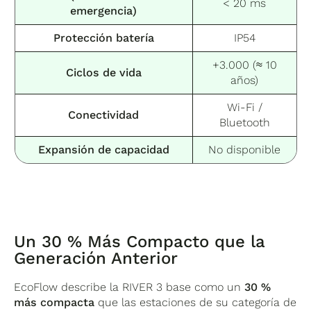
< 20 ms
a través del software propietario
EcoFlow
emergencia)
Power Manager
, activando el guardado
Protección batería
IP54
automático de datos cuando el nivel de batería
cae por debajo del umbral configurado.
+3.000 (≈ 10
Ciclos de vida
años)
Wi-Fi /
Conectividad
Bluetooth
Expansión de capacidad
No disponible
Un 30 % Más Compacto que la
Generación Anterior
EcoFlow describe la RIVER 3 base como un
30 %
más compacta
que las estaciones de su categoría de