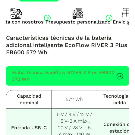
3
Plus
EB600
acta con nosotros
Presupuesto personalizado
Envío gra
572
Wh
Características técnicas de la
batería
cantidad
adicional inteligente EcoFlow RIVER 3 Plus
EB600 572 Wh
Ficha Técnica EcoFlow RIVER 3 Plus EB600
572 Wh
Capacidad
Tecnología d
572 Wh
nominal
celda
5 V / 9 V / 12 V /
15 V-3 A máx.,
Conexión co
Entrada USB-C
20 V / 28 V – 5
estación
A máx., 140 W