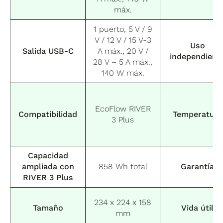
máx.
1 puerto, 5 V / 9
V / 12 V / 15 V-3
Uso
Salida USB-C
A máx., 20 V /
independient
28 V – 5 A máx.,
140 W máx.
EcoFlow RIVER
Compatibilidad
Temperatura
3 Plus
Capacidad
ampliada con
858 Wh total
Garantía
RIVER 3 Plus
234 x 224 x 158
Tamaño
Vida útil
mm