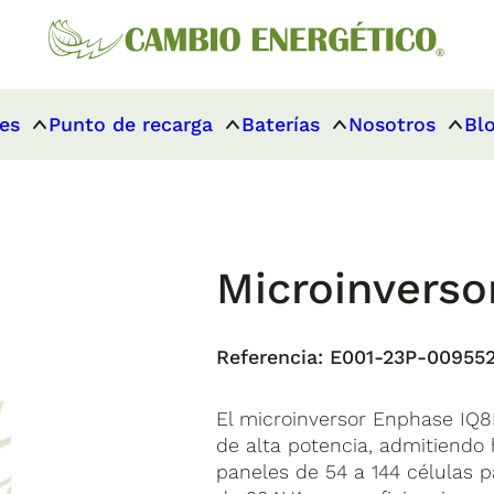
es
Punto de recarga
Baterías
Nosotros
Bl
Microinvers
Referencia:
E001-23P-00955
El microinversor Enphase IQ8
de alta potencia, admitiendo
paneles de 54 a 144 células 