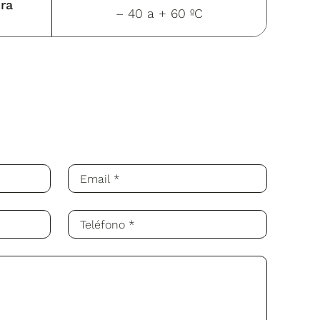
ra
– 40 a + 60 ºC