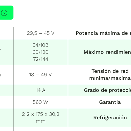
8
29,5 – 45 V
Potencia máxima de s
54/108
s
60/120
Máximo rendimien
72/144
Tensión de red
a
18 – 49 V
mínima/máxima
14 A
Grado de protecci
560 W
Garantía
212 x 175 x 30,2
Refrigeración
mm