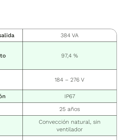
alida
384 VA
to
97,4 %
184 – 276 V
ón
IP67
25 años
Convección natural, sin
ventilador