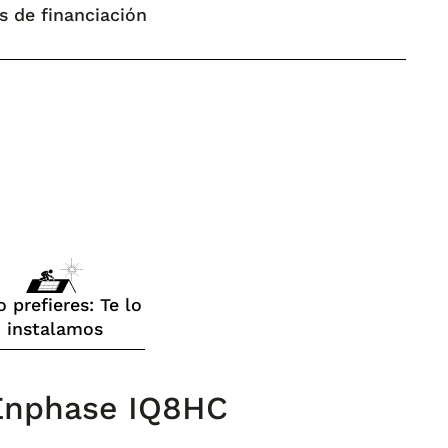
s de financiación
o prefieres: Te lo
instalamos
r Enphase IQ8HC