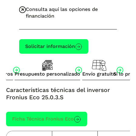
Consulta aquí las opciones de
financiación
Solicitar información
otros
Presupuesto personalizado
Envío gratuito
Si lo pre
Características técnicas del i
nversor
Fronius Eco 25.0.3.S
Ficha Técnica Fronius Eco