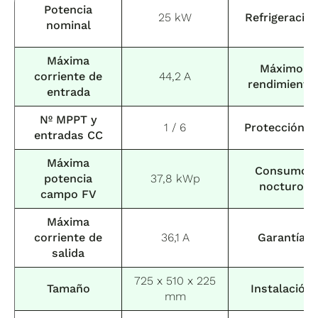
Potencia
25 kW
Refrigeració
nominal
Máxima
Máximo
corriente de
44,2 A
rendimiento
entrada
Nº MPPT y
1 / 6
Protección I
entradas CC
Máxima
Consumo
potencia
37,8 kWp
nocturo
campo FV
Máxima
corriente de
36,1 A
Garantía
salida
725 x 510 x 225
Tamaño
Instalación
mm