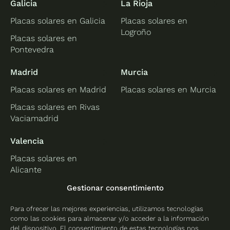
Galicia
La Rioja
Placas solares en Galicia
Placas solares en
Logroño
Placas solares en
Pontevedra
Madrid
Murcia
Placas solares en Madrid
Placas solares en Murcia
Placas solares en Rivas
Vaciamadrid
Valencia
Placas solares en
Alicante
Placas solares en
Gestionar consentimiento
Castellón
Para ofrecer las mejores experiencias, utilizamos tecnologías
Placas solares en
como las cookies para almacenar y/o acceder a la información
Valencia
del dispositivo. El consentimiento de estas tecnologías nos