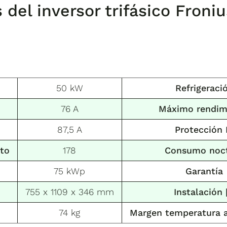
 del i
nversor trifásico Froni
50 kW
Refrigeraci
76 A
Máximo rendim
87,5 A
Protección 
ito
178
Consumo noc
75 kWp
Garantía
755 x 1109 x 346 mm
Instalación
74 kg
Margen temperatura 