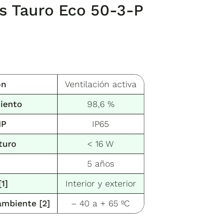
us Tauro Eco 50-3-P
ón
Ventilación activa
iento
98,6 %
IP
IP65
turo
< 16 W
5 años
[1]
Interior y exterior
ambiente
[2]
– 40 a + 65 ºC