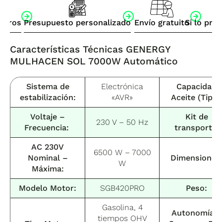
otros
Presupuesto personalizado
Envío gratuito
Si lo pre
Características Técnicas
GENERGY
MULHACEN SOL 7000W Automático
Sistema de
Electrónica
Capacidad
estabilización:
«AVR»
Aceite (Tipo)
Voltaje –
Kit de
230 V – 50 Hz
Frecuencia:
transporte:
AC 230V
6500 W – 7000
Nominal –
Dimensiones
W
Máxima:
Modelo Motor:
SGB420PRO
Peso:
Gasolina, 4
Autonomía –
tiempos OHV