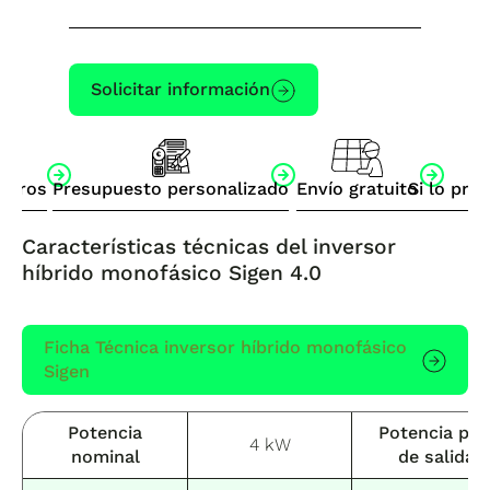
Solicitar información
otros
Presupuesto personalizado
Envío gratuito
Si lo pre
Características técnicas del inversor
híbrido monofásico Sigen 4.0
Ficha Técnica inversor híbrido monofásico
Sigen
Potencia
Potencia pic
4 kW
nominal
de salida