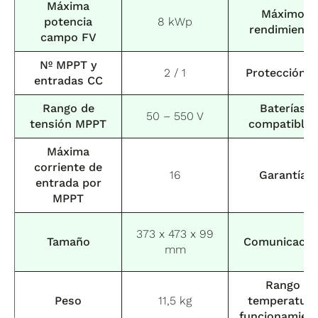
Máxima
Máximo
potencia
8 kWp
rendimiento
campo FV
Nº MPPT y
2 / 1
Protección I
entradas CC
Rango de
Baterías
50 – 550 V
tensión MPPT
compatibles
Máxima
corriente de
16
Garantía
entrada por
MPPT
373 x 473 x 99
Tamaño
Comunicació
mm
Rango
Peso
11,5 kg
temperatur
funcionamien