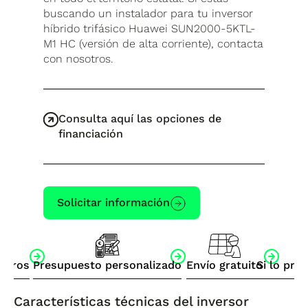
buscando un instalador para tu inversor
híbrido trifásico Huawei SUN2000-5KTL-
M1 HC (versión de alta corriente), contacta
con nosotros.
Consulta aquí las opciones de
financiación
Solicitar información
otros
Presupuesto personalizado
Envío gratuito
Si lo pre
Características técnicas del inversor