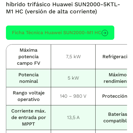
híbrido trifásico Huawei SUN2000-5KTL-
M1 HC (versión de alta corriente)
Ficha Técnica Huawei SUN2000-M1 HC
Máxima
potencia
7,5 kW
Refrigeració
campo FV
Potencia
Máximo
5 kW
nominal
rendimiento
Rango voltaje
140 – 980 V
Protección I
operativo
Corriente máx.
Baterías
de entrada por
13,5 A
compatibles
MPPT