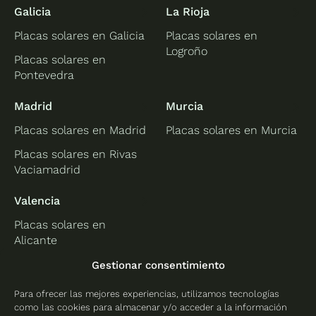
Galicia
La Rioja
Placas solares en Galicia
Placas solares en
Logroño
Placas solares en
Pontevedra
Madrid
Murcia
Placas solares en Madrid
Placas solares en Murcia
Placas solares en Rivas
Vaciamadrid
Valencia
Placas solares en
Alicante
Placas solares en
Gestionar consentimiento
Castellón
Para ofrecer las mejores experiencias, utilizamos tecnologías
Placas solares en
como las cookies para almacenar y/o acceder a la información