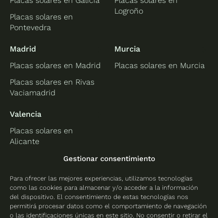
Placas solares en Galicia
Placas solares en
Logroño
Placas solares en
Pontevedra
Madrid
Murcia
Placas solares en Madrid
Placas solares en Murcia
Placas solares en Rivas
Vaciamadrid
Valencia
Placas solares en
Alicante
Placas solares en
Gestionar consentimiento
Castellón
Para ofrecer las mejores experiencias, utilizamos tecnologías
Placas solares en
como las cookies para almacenar y/o acceder a la información
Valencia
del dispositivo. El consentimiento de estas tecnologías nos
permitirá procesar datos como el comportamiento de navegación
o las identificaciones únicas en este sitio. No consentir o retirar el