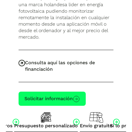
una marca holandesa lider en energía
fotovoltaica pudiendo monitorizar
remotamente la instalación en cualquier
momento desde una aplicación móvil o
desde el ordenador y al mejor precio del
mercado.
Consulta aquí las opciones de
financiación
Solicitar información
otros
Presupuesto personalizado
Envío gratuito
Si lo pre