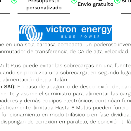
n
Presupuesto
Si l
Envío gratuito
personalizado
ne en una sola carcasa compacta, un poderoso invers
onmutador de transferencia de CA de alta velocidad
MultiPlus puede evitar las sobrecargas en una fuente 
uando se produzca una sobrecarga; en segundo lugar,
a alimentación del pantalán.
n SAI):
En caso de apagón, o de desconexión del pant
mente y asume el suministro para alimentar las carg
nadores y demás equipos electrónicos continúan func
ácticamente ilimitada Hasta 6 Multis pueden funcio
 funcionamiento en modo trifásico o en fase dividida.
ispongan de conexión en paralelo, de conexión trifás