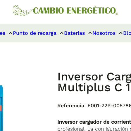
es
Punto de recarga
Baterías
Nosotros
Bl
Inversor Car
Multiplus C 
Referencia:
E001-22P-00578
Inversor cargador de corrien
profesional. La configuración