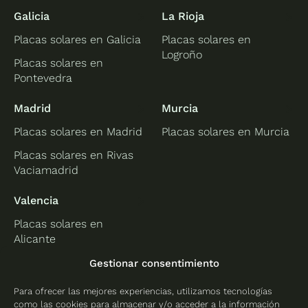
Galicia
La Rioja
Placas solares en Galicia
Placas solares en
Logroño
Placas solares en
Pontevedra
Madrid
Murcia
Placas solares en Madrid
Placas solares en Murcia
Placas solares en Rivas
Vaciamadrid
Valencia
Placas solares en
Alicante
Placas solares en
Gestionar consentimiento
Castellón
Para ofrecer las mejores experiencias, utilizamos tecnologías
Placas solares en
como las cookies para almacenar y/o acceder a la información