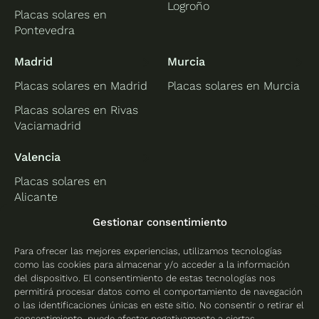
Logroño
Placas solares en
Pontevedra
Madrid
Murcia
Placas solares en Madrid
Placas solares en Murcia
Placas solares en Rivas
Vaciamadrid
Valencia
Placas solares en
Alicante
Placas solares en
Gestionar consentimiento
Castellón
Para ofrecer las mejores experiencias, utilizamos tecnologías
Placas solares en
como las cookies para almacenar y/o acceder a la información
Valencia
del dispositivo. El consentimiento de estas tecnologías nos
permitirá procesar datos como el comportamiento de navegación
o las identificaciones únicas en este sitio. No consentir o retirar el
consentimiento, puede afectar negativamente a ciertas