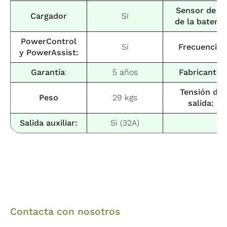
Sensor de Tª
Cargador
Sí
de la batería
PowerControl
Sí
Frecuencia
:
y PowerAssist:
Garantía
:
5 años
Fabricante
:
Tensión de
Peso
29 kgs
salida:
Salida auxiliar:
Sí (32A)
Contacta con nosotros