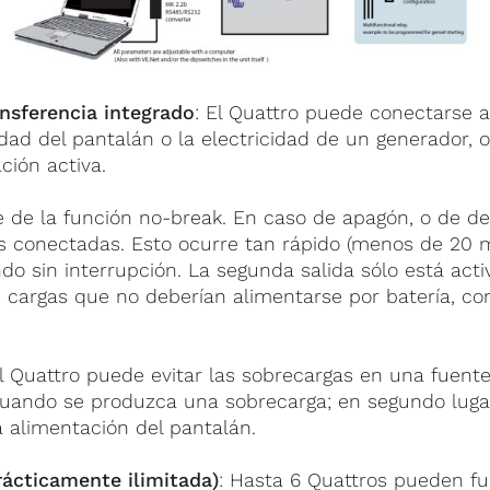
nsferencia integrado
: El Quattro puede conectarse 
idad del pantalán o la electricidad de un generador,
ión activa.
ne de la función no-break. En caso de apagón, o de de
as conectadas. Esto ocurre tan rápido (menos de 20 
do sin interrupción. La segunda salida sólo está act
s cargas que no deberían alimentarse por batería, co
El Quattro puede evitar las sobrecargas en una fuente
uando se produzca una sobrecarga; en segundo lugar,
a alimentación del pantalán.
rácticamente ilimitada)
: Hasta 6 Quattros pueden fu