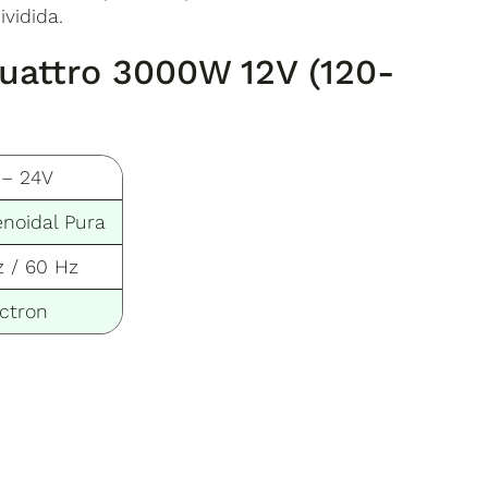
vidida.
Quattro 3000W 12V (120-
 – 24V
noidal Pura
 / 60 Hz
ictron