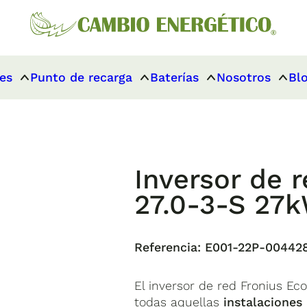
es
Punto de recarga
Baterías
Nosotros
Bl
Inversor de
27.0-3-S 27
Referencia:
E001-22P-00442
El inversor de red Fronius Ec
todas aquellas
instalaciones 