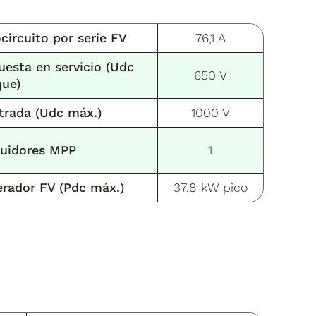
circuito por serie FV
76,1 A
esta en servicio (Udc
650 V
que)
trada (Udc máx.)
1000 V
uidores MPP
1
erador FV (Pdc máx.)
37,8 kW pico