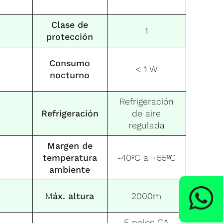
Clase de
1
protección
Consumo
< 1 W
nocturno
Refrigeración
Refrigeración
de aire
regulada
Margen de
temperatura
-40ºC a +55ºC
ambiente
M
áx. altura
2000m
5 polos CA