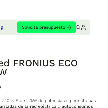
og
Solicita presupuesto
 red FRONIUS ECO
kW
8
o 27.0-3-S de 27kW de potencia es perfecto para
aisladas de la red eléctrica
o
autoconsumos