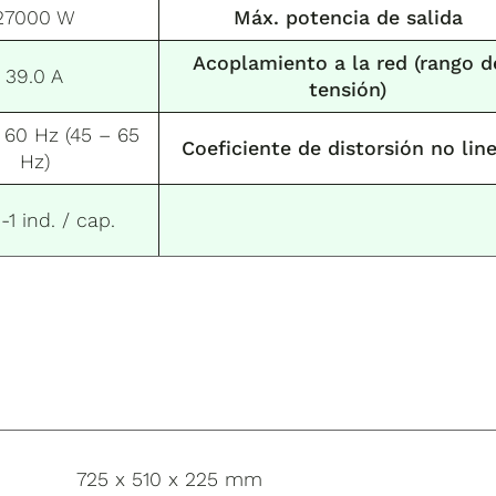
27000 W
Máx. potencia de salida
Acoplamiento a la red (rango d
39.0 A
tensión)
 60 Hz (45 – 65
Coeficiente de distorsión no line
Hz)
-1 ind. / cap.
725 x 510 x 225 mm