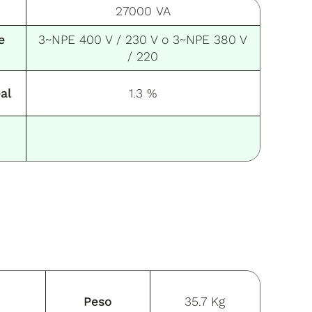
27000 VA
e
3~NPE 400 V / 230 V o 3~NPE 380 V
/ 220
al
1.3 %
Peso
35.7 Kg