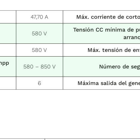
47,70 A
Máx. corriente de corto
Tensión CC mínima de pu
580 V
arran
580 V
Máx. tensión de en
mpp
580 – 850 V
Número de seg
6
Máxima salida del gen